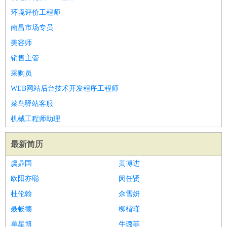
环境评价工程师
南昌市场专员
美容师
销售主管
采购员
WEB网站后台技术开发程序工程师
菜鸟驿站客服
机械工程师助理
最新简历
虞鼎国
黄博进
欧阳亦聪
闵任贤
杜伦翰
佘雪妍
聂畅德
柳楷瑾
单星博
牛璐菲