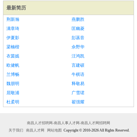
最新简历
荆新瀚
燕鹏胜
满章琦
匡幽菱
伊夏影
彭菡音
梁楠楷
佘野华
衣茵嫣
汪鸿凯
欧健帆
言建硕
兰博畅
牛棋语
魏朋明
释敬易
屈敬浦
广雪珺
杜柔明
翟强耀
南昌人才招聘网-南昌人事人才网-南昌人才网招聘网
关于我们
南昌人才网
网站地图
Copyright © 2010-2026 All Rights Reserved.