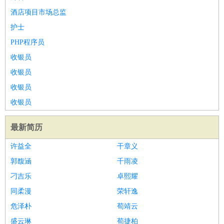
酒店项目市场总监
护士
PHP程序员
收银员
收银员
收银员
收银员
最新简历
许益全
干章义
郭馥涵
千雨凌
刁吉乐
卓熙耀
同柔漫
荣轩逸
危泽朴
荀靖云
盛云琳
荀捷柏