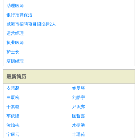
助理医师
银行招聘保洁
威海市招聘项目招投标2人
运营经理
执业医师
护士长
培训经理
最新简历
衣慧馨
鲍曼瑛
曲展杭
刘皓宇
于素璇
尹识亦
车依隆
匡哲嘉
汝灿杭
水捷港
宁康云
丰瑶茹