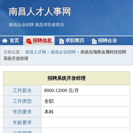
南昌人才人事网
南昌企业招聘
南昌求职者简历
首页
招聘信息
求职简历
招聘企业
当前位置：
南昌人才网
>
南昌企业招聘
>
南昌拉瑞斯金属科技招聘
系统开发经理
招聘系统开发经理
工作薪水
8000-12000 元/月
招聘人数
工作类型
1人
全职
性别要求
学历要求
-
本科
工作经验
年龄要求
3-5年