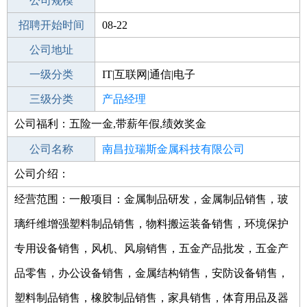
工作地点
公司规模
南昌湾里区
招聘开始时间
公司电话
08-22
招聘结束时间
公司地址
2021-10-22
一级分类
IT|互联网|通信|电子
二级分类
三级分类
产品管理
产品经理
公司福利：五险一金,带薪年假,绩效奖金
其他行业
公司名称
南昌拉瑞斯金属科技有限公司
公司介绍：
公司类型
有限责任公司(自然人投资或控股)
经营范围：一般项目：金属制品研发，金属制品销售，玻
璃纤维增强塑料制品销售，物料搬运装备销售，环境保护
专用设备销售，风机、风扇销售，五金产品批发，五金产
品零售，办公设备销售，金属结构销售，安防设备销售，
塑料制品销售，橡胶制品销售，家具销售，体育用品及器