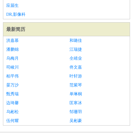
应届生
DR,影像科
最新简历
洪嘉慕
和璐佳
潘鹏锦
江瑞捷
乌梅月
仝靖业
司峻川
佟文嘉
柏平伟
叶轩游
晏万沙
范紫琴
甄秀瑞
单琳桐
边琦馨
匡寒冰
乌彬松
邹珊羽
伍何耀
吴彬豪