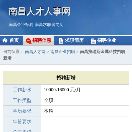
南昌人才人事网
南昌企业招聘
南昌求职者简历
首页
招聘信息
求职简历
招聘企业
当前位置：
南昌人才网
>
南昌企业招聘
>
南昌拉瑞斯金属科技招聘
新增
招聘新增
工作薪水
10000-16000 元/月
招聘人数
工作类型
若干
全职
性别要求
学历要求
-
本科
工作经验
年龄要求
3-5年