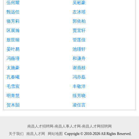
伍何耀
吴彬豪
甄远任
左冰瑶
骆芳莉
郭依柏
区展瀚
贾宜轩
敖世翰
管莲佳
晏叶易
池瑾轩
冯薇瑾
和谦舟
太施豪
谢燕枝
孔春曦
冯亦磊
毛雪宸
丰敬洋
明青慧
练芳晓
贺木韶
凌任言
南昌人才招聘网-南昌人事人才网-南昌人才网招聘网
关于我们
南昌人才网
网站地图
Copyright © 2010-2026 All Rights Reserved.