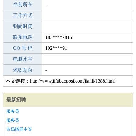
所学专业
当前所在
-
-
工作经验
工作方式
25
驾 照
到岗时间
C照
期望月薪
联系电话
183****7816
手机号码
QQ 号 码
183****7816
102****91
微信号码
电脑水平
183****7816
外语水平
求职意向
-
本文链接：http://www.jifubaoposj.com/jianli/1388.html
最新招聘
服务员
服务员
市场拓展主管