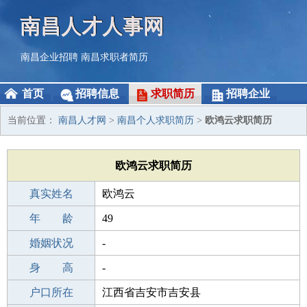
南昌人才人事网
南昌企业招聘
南昌求职者简历
首页
招聘信息
求职简历
招聘企业
当前位置：
南昌人才网
>
南昌个人求职简历
>
欧鸿云求职简历
欧鸿云求职简历
真实姓名
欧鸿云
性 别
年 龄
男
49
出生年月
婚姻状况
1977-07-20
-
学 历
身 高
本科
-
毕业学校
户口所在
本科
江西省吉安市吉安县