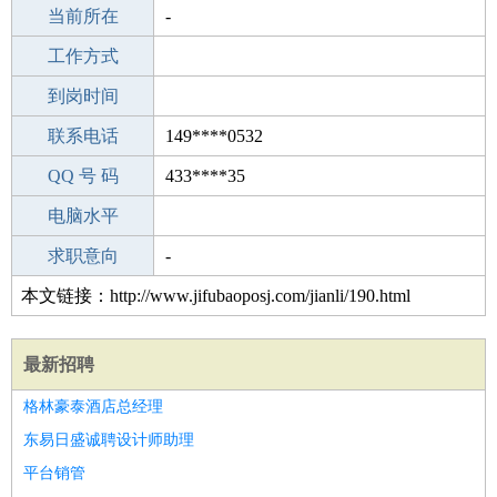
所学专业
当前所在
-
-
工作经验
工作方式
0
驾 照
到岗时间
未知
期望月薪
联系电话
149****0532
手机号码
QQ 号 码
149****0532
433****35
微信号码
电脑水平
149****0532
外语水平
求职意向
-
本文链接：http://www.jifubaoposj.com/jianli/190.html
最新招聘
格林豪泰酒店总经理
东易日盛诚聘设计师助理
平台销管