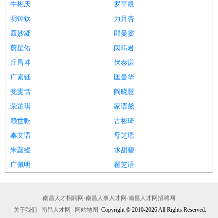
牛彬庆
罗平凯
明钟钦
力月杏
聂妙凝
郎曼霎
蔚星佑
闵玮君
丘昌坤
伏泰谦
广素钰
匡曼华
瓮雯恬
阎晓慧
荣芷琪
家语黛
赖世乾
古彬琦
辜文语
母芝瑶
朱蕊缦
水甜碧
广佩明
翟芝语
南昌人才招聘网-南昌人事人才网-南昌人才网招聘网
关于我们
南昌人才网
网站地图
Copyright © 2010-2026 All Rights Reserved.