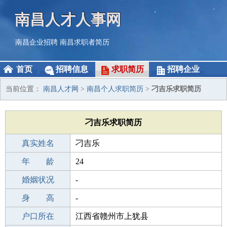
南昌人才人事网
南昌企业招聘
南昌求职者简历
首页
招聘信息
求职简历
招聘企业
当前位置：
南昌人才网
>
南昌个人求职简历
>
刁吉乐求职简历
刁吉乐求职简历
真实姓名
刁吉乐
性 别
年 龄
男
24
出生年月
婚姻状况
2002-06-23
-
学 历
身 高
本科
-
毕业学校
户口所在
本科
江西省赣州市上犹县