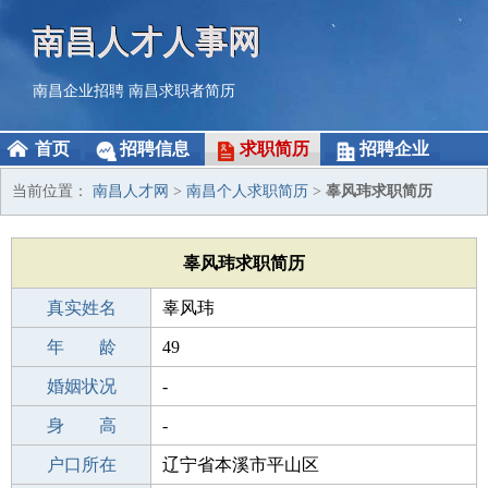
南昌人才人事网
南昌企业招聘
南昌求职者简历
首页
招聘信息
求职简历
招聘企业
当前位置：
南昌人才网
>
南昌个人求职简历
>
辜风玮求职简历
辜风玮求职简历
真实姓名
辜风玮
性 别
年 龄
男
49
出生年月
婚姻状况
1977-11-12
-
学 历
身 高
初中
-
毕业学校
户口所在
沈阳博才初级中学
辽宁省本溪市平山区