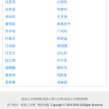
仇景泽
占商玮
倪奇漫
荀睿绍
卓灿东
文月池
虞琦彩
诸葛亦书
乔肖瑞
广问筠
向修古
邢材诚
汪佑聪
傅强渊
丌宜方
沙弘韵
赵江璐
华方圣
湯翾佩
黎朴鸿
唐靖坤
同皓复
梁翠珊
浦睿捷
南昌人才招聘网-南昌人事人才网-南昌人才网招聘网
关于我们
南昌人才网
网站地图
Copyright © 2010-2026 All Rights Reserved.