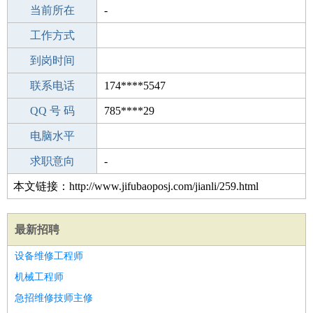
所学专业
当前所在
-
-
工作经验
工作方式
24
驾 照
到岗时间
无
期望月薪
联系电话
174****5547
手机号码
QQ 号 码
174****5547
785****29
微信号码
电脑水平
174****5547
外语水平
求职意向
-
本文链接：http://www.jifubaoposj.com/jianli/259.html
最新招聘
设备维修工程师
机械工程师
急招维修技师主修