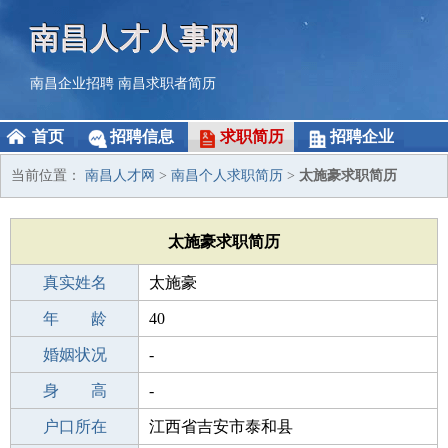
南昌人才人事网
南昌企业招聘
南昌求职者简历
首页
招聘信息
求职简历
招聘企业
当前位置：
南昌人才网
>
南昌个人求职简历
>
太施豪求职简历
太施豪求职简历
真实姓名
太施豪
性 别
年 龄
男
40
出生年月
婚姻状况
1986-03-21
-
学 历
身 高
高中
-
毕业学校
户口所在
郴州团结中学
江西省吉安市泰和县