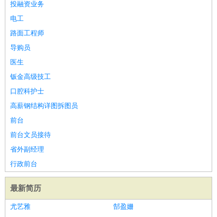
投融资业务
电工
路面工程师
导购员
医生
钣金高级技工
口腔科护士
高薪钢结构详图拆图员
前台
前台文员接待
省外副经理
行政前台
最新简历
尤艺雅
郜盈姗