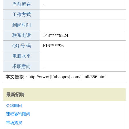
所学专业
当前所在
-
-
工作经验
工作方式
14
驾 照
到岗时间
无
期望月薪
联系电话
148****9824
手机号码
QQ 号 码
148****9824
616****96
微信号码
电脑水平
148****9824
外语水平
求职意向
-
本文链接：http://www.jifubaoposj.com/jianli/356.html
最新招聘
会籍顾问
课程咨询顾问
市场拓展