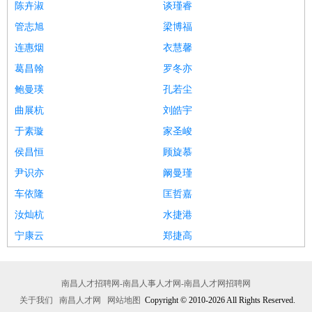
陈卉淑
谈瑾睿
管志旭
梁博福
连惠烟
衣慧馨
葛昌翰
罗冬亦
鲍曼瑛
孔若尘
曲展杭
刘皓宇
于素璇
家圣峻
侯昌恒
顾旋慕
尹识亦
阚曼瑾
车依隆
匡哲嘉
汝灿杭
水捷港
宁康云
郑捷高
南昌人才招聘网-南昌人事人才网-南昌人才网招聘网
关于我们
南昌人才网
网站地图
Copyright © 2010-2026 All Rights Reserved.