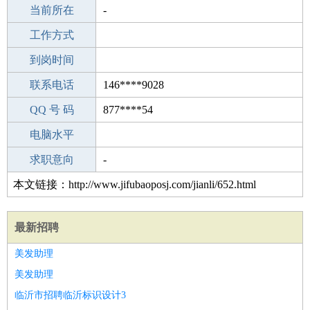
所学专业
当前所在
-
-
工作经验
工作方式
0
驾 照
到岗时间
未知
期望月薪
联系电话
146****9028
手机号码
QQ 号 码
146****9028
877****54
微信号码
电脑水平
146****9028
外语水平
求职意向
-
本文链接：http://www.jifubaoposj.com/jianli/652.html
最新招聘
美发助理
美发助理
临沂市招聘临沂标识设计3