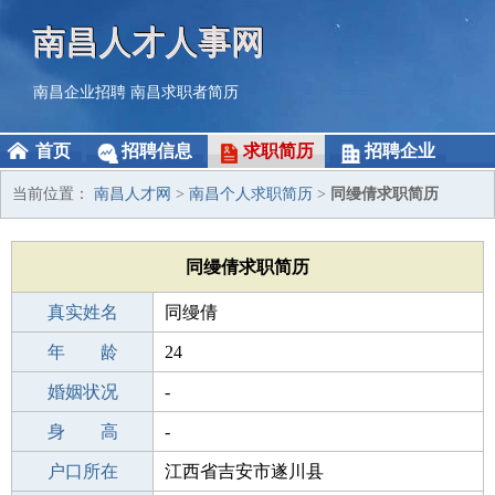
南昌人才人事网
南昌企业招聘
南昌求职者简历
首页
招聘信息
求职简历
招聘企业
当前位置：
南昌人才网
>
南昌个人求职简历
>
同缦倩求职简历
同缦倩求职简历
真实姓名
同缦倩
性 别
年 龄
女
24
出生年月
婚姻状况
2002-05-09
-
学 历
身 高
职校/技校
-
毕业学校
户口所在
天水市天光电脑培训学校
江西省吉安市遂川县