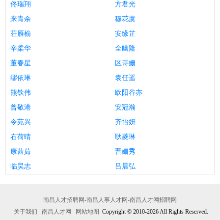
佟瑞翔
方君光
来青余
穆花虞
荘雁榆
安缘芷
辛柔华
全幽隆
董春星
区诗姗
缪依琳
袁任遥
熊钦伟
欧阳谷亦
曾敬港
安冠瀚
令苑兴
齐怡妍
右荷晴
耿菱琳
康茜茹
晋姗秀
临昊志
吕晨弘
南昌人才招聘网-南昌人事人才网-南昌人才网招聘网
关于我们
南昌人才网
网站地图
Copyright © 2010-2026 All Rights Reserved.