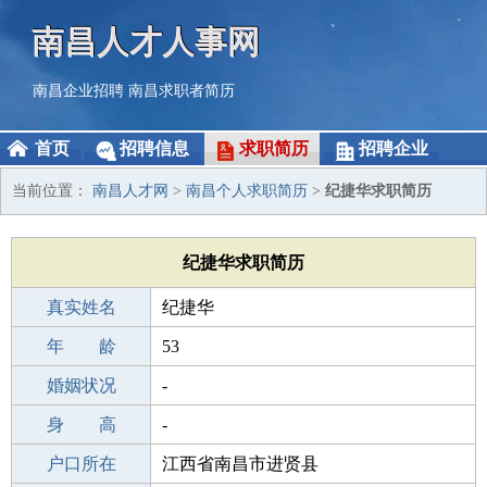
南昌人才人事网
南昌企业招聘
南昌求职者简历
首页
招聘信息
求职简历
招聘企业
当前位置：
南昌人才网
>
南昌个人求职简历
>
纪捷华求职简历
纪捷华求职简历
真实姓名
纪捷华
性 别
年 龄
男
53
出生年月
婚姻状况
1973-08-22
-
学 历
身 高
初中
-
毕业学校
户口所在
莆田莒溪初级中学
江西省南昌市进贤县