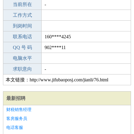
所学专业
当前所在
-
-
工作经验
工作方式
28
驾 照
到岗时间
未知
期望月薪
联系电话
160****4245
手机号码
QQ 号 码
160****4245
902****11
微信号码
电脑水平
160****4245
外语水平
求职意向
-
本文链接：http://www.jifubaoposj.com/jianli/76.html
最新招聘
财税销售经理
客房服务员
电话客服