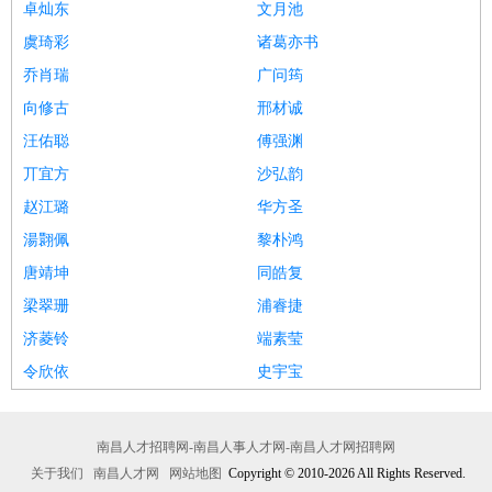
卓灿东
文月池
虞琦彩
诸葛亦书
乔肖瑞
广问筠
向修古
邢材诚
汪佑聪
傅强渊
丌宜方
沙弘韵
赵江璐
华方圣
湯翾佩
黎朴鸿
唐靖坤
同皓复
梁翠珊
浦睿捷
济菱铃
端素莹
令欣依
史宇宝
南昌人才招聘网-南昌人事人才网-南昌人才网招聘网
关于我们
南昌人才网
网站地图
Copyright © 2010-2026 All Rights Reserved.