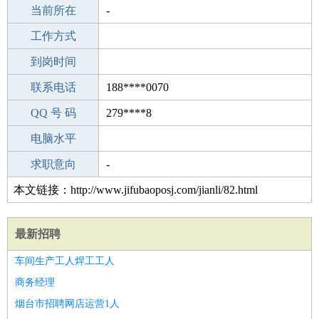
所学专业
当前所在
-
-
工作经验
工作方式
10
驾 照
到岗时间
B照
期望月薪
联系电话
188****0070
手机号码
QQ 号 码
188****0070
279****8
微信号码
电脑水平
188****0070
外语水平
求职意向
-
本文链接：http://www.jifubaoposj.com/jianli/82.html
最新招聘
车间生产工人焊工工人
商务经理
烟台市招聘网店运营1人