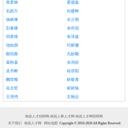
再君林
霍朋嘉
右皓方
向建树
钱林琳
水少朋
彭春璐
余尚冠
同星维
朱泽嘉
池灿朋
印娇珊
鄢伯曲
元妙颖
葛秋嘉
央润岩
吴书桦
桂菲阳
阙世顺
耿敬青
岳古哲
郝材瑜
王强鸿
左翰运
南昌人才招聘网-南昌人事人才网-南昌人才网招聘网
关于我们
南昌人才网
网站地图
Copyright © 2010-2026 All Rights Reserved.