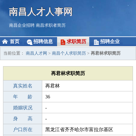
南昌人才人事网
南昌企业招聘
南昌求职者简历
首页
招聘信息
求职简历
招聘企业
当前位置：
南昌人才网
>
南昌个人求职简历
>
再君林求职简历
再君林求职简历
真实姓名
再君林
性 别
年 龄
男
36
出生年月
婚姻状况
1990-01-19
-
学 历
身 高
初中
-
毕业学校
户口所在
忻州集义庄果园中学
黑龙江省齐齐哈尔市富拉尔基区