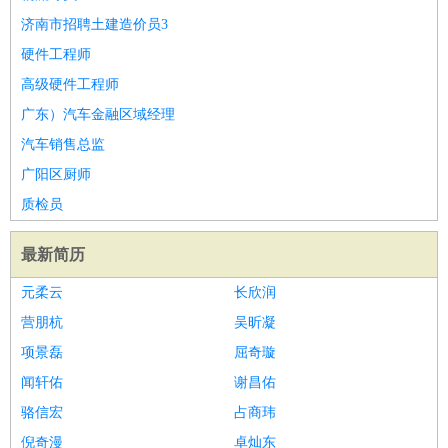
济南市招聘土建造价员3
硬件工程师
高级硬件工程师
广东）汽车金融区域经理
汽车销售总监
广阳区厨师
质检员
最新简历
元柔云
长欣润
营朋杭
吴昕凝
项景磊
屈奇璇
闻轩佑
谢昌佑
骆信宏
占商玮
倪奇漫
卓灿东