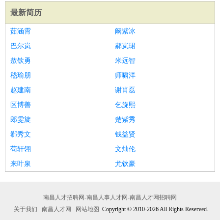
最新简历
茹涵霄
阚紫冰
巴尔岚
郝岚珺
敖钦勇
米远智
嵇瑜朋
师啸洋
赵建南
谢肖磊
区博善
乞旋熙
郎雯旋
楚紫秀
郗秀文
钱益贤
苟轩翎
文灿伦
来叶泉
尤钦豪
南昌人才招聘网-南昌人事人才网-南昌人才网招聘网
关于我们
南昌人才网
网站地图
Copyright © 2010-2026 All Rights Reserved.