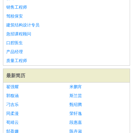
销售工程师
驾校保安
建筑结构设计专员
急招课程顾问
口腔医生
产品经理
质量工程师
最新简历
翟强耀
米鹏宵
郭馥涵
斯兰芸
刁吉乐
甄绍腾
同柔漫
荣轩逸
荀靖云
段惠嘉
郜盈姗
陈卉淑