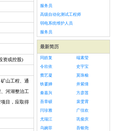
服务员
高级自动化测试工程师
弱电系统维护人员
服务员
最新简历
同皓复
端素莹
投资或控股)
令欣依
史宇宝
窦艺凝
莫珠榆
、矿山工程、通
铁霎婵
井紫倩
程、河湖整治工
秦嘉兴
方彦莲
营项目，应取得
吾章硕
裴雯霄
闫珍雅
广佳欢
尤瑞江
巩俊庆
乌婉菲
吾银尧