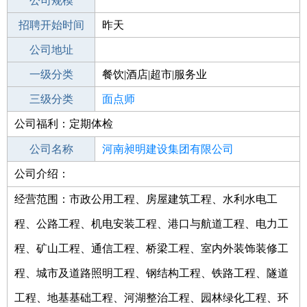
工作地点
公司规模
南昌安义县
招聘开始时间
公司电话
昨天
招聘结束时间
公司地址
2021-09-29
一级分类
餐饮|酒店|超市|服务业
二级分类
三级分类
餐饮
面点师
公司福利：定期体检
其他行业
公司名称
河南昶明建设集团有限公司
公司介绍：
公司类型
有限责任公司(自然人投资或控股)
经营范围：市政公用工程、房屋建筑工程、水利水电工
程、公路工程、机电安装工程、港口与航道工程、电力工
程、矿山工程、通信工程、桥梁工程、室内外装饰装修工
程、城市及道路照明工程、钢结构工程、铁路工程、隧道
工程、地基基础工程、河湖整治工程、园林绿化工程、环