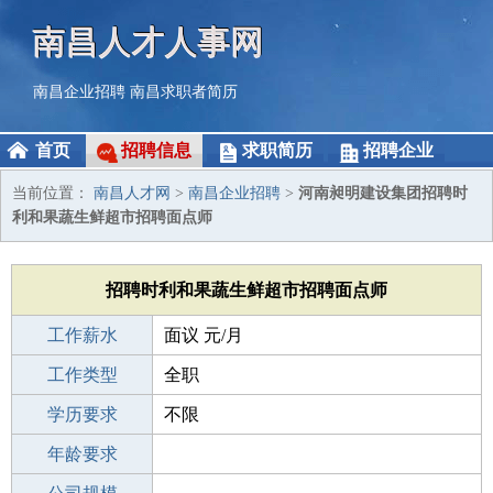
南昌人才人事网
南昌企业招聘
南昌求职者简历
首页
招聘信息
求职简历
招聘企业
当前位置：
南昌人才网
>
南昌企业招聘
>
河南昶明建设集团招聘时
利和果蔬生鲜超市招聘面点师
招聘时利和果蔬生鲜超市招聘面点师
工作薪水
面议 元/月
招聘人数
工作类型
若干
全职
性别要求
学历要求
-
不限
工作经验
年龄要求
不限