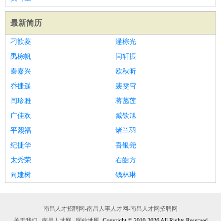
最新简历
刁歆菱
逯棕光
禹棕帆
闫轩振
秦嘉兴
欧秋昕
乔捷遥
裴雯霄
闫珍雅
蒋菡莲
广佳欢
臧钦旭
平熙福
诸兰羽
纪捷华
吾银尧
太秀荣
右皓方
向建树
钱林琳
南昌人才招聘网-南昌人事人才网-南昌人才网招聘网
关于我们
南昌人才网
网站地图
Copyright © 2010-2026 All Rights Reserved.