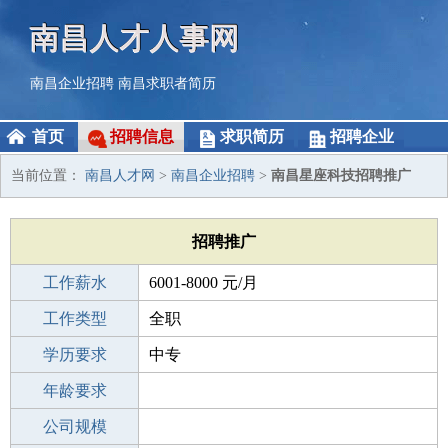
南昌人才人事网
南昌企业招聘
南昌求职者简历
首页
招聘信息
求职简历
招聘企业
当前位置：
南昌人才网
>
南昌企业招聘
>
南昌星座科技招聘推广
招聘推广
工作薪水
6001-8000 元/月
招聘人数
工作类型
4人
全职
性别要求
学历要求
-
中专
工作经验
年龄要求
不限
工作地点
公司规模
南昌红谷滩新区