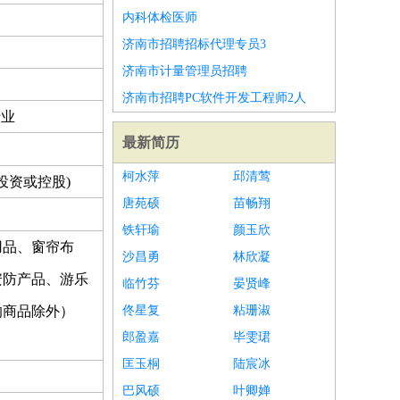
内科体检医师
济南市招聘招标代理专员3
济南市计量管理员招聘
济南市招聘PC软件开发工程师2人
行业
最新简历
柯水萍
邱清莺
投资或控股)
唐苑硕
苗畅翔
铁轩瑜
颜玉欣
用品、窗帘布
沙昌勇
林欣凝
安防产品、游乐
临竹芬
晏贤峰
的商品除外）
佟星复
粘珊淑
郎盈嘉
毕雯珺
匡玉桐
陆宸冰
巴风硕
叶卿婵