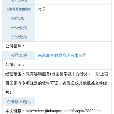
工作地点
公司规模
南昌安义县
招聘开始时间
公司电话
今天
招聘结束时间
公司地址
2022-07-02
一级分类
二级分类
三级分类
公司福利：
其他行业
互联网
公司名称
南昌璇富教育咨询有限公司
公司介绍：
公司类型
有限责任公司(自然人投资或控股的法人
独资)
经营范围：教育咨询服务(出国留学及中介除外）（以上项
目国家有专项规定的凭许可证、资质证或其他批准文件经
营）
企业联系电话
本文链接：http://www.jifubaoposj.com/zhaopin/2882.html