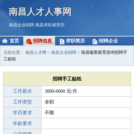
南昌人才人事网
南昌企业招聘
南昌求职者简历
首页
招聘信息
求职简历
招聘企业
当前位置：
南昌人才网
>
南昌企业招聘
>
南昌璇富教育咨询招聘手
工贴纸
招聘手工贴纸
工作薪水
3000-6000 元/月
招聘人数
工作类型
5人
全职
性别要求
学历要求
-
不限
工作经验
年龄要求
不限