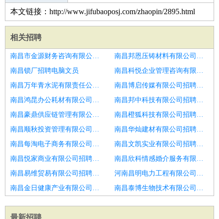
本文链接：http://www.jifubaoposj.com/zhaopin/2895.html
相关招聘
南昌市金源财务咨询有限公司招聘宁化仓管文员
南昌邦恩压铸材料有限公司招聘文员
南昌锁厂招聘电脑文员
南昌科悦企业管理咨询有限公司招聘4千文员优质环境旅游
南昌万年青水泥有限责任公司招聘办公室文员
南昌博启传媒有限公司招聘行政文员
南昌鸿昆办公耗材有限公司招聘生产部文员
南昌邦中科技有限公司招聘文员
南昌豪鼎供应链管理有限公司招聘文员
南昌橙狐科技有限公司招聘娄底9K物流助理待遇优年底双薪
南昌顺秋投资管理有限公司招聘客服文员
南昌华灿建材有限公司招聘车间文员
南昌每淘电子商务有限公司招聘安装调度文员
南昌文凯实业有限公司招聘文员前台
南昌悦家商业有限公司招聘文员
南昌欣科情感婚介服务有限公司招聘合医办公室文员
南昌易维贸易有限公司招聘文员
河南昌明电力工程有限公司招聘潍坊9K物流助理待遇优年底双薪
南昌金日健康产业有限公司招聘文员
南昌泰博生物技术有限公司招聘文员类
最新招聘