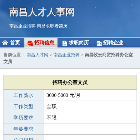
南昌人才人事网
南昌企业招聘
南昌求职者简历
首页
招聘信息
求职简历
招聘企业
当前位置：
南昌人才网
>
南昌企业招聘
>
南昌牧云商贸招聘办公室
文员
招聘办公室文员
工作薪水
3000-5000 元/月
招聘人数
工作类型
1人
全职
性别要求
学历要求
-
不限
工作经验
年龄要求
不限