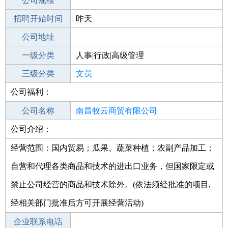
工作地点
公司规模
南昌东湖区
招聘开始时间
公司电话
昨天
招聘结束时间
公司地址
2022-02-02
一级分类
人事|行政|高级管理
二级分类
三级分类
人事/行政
文员
公司福利：
其他行业
公司名称
南昌牧云商贸有限公司
公司介绍：
公司类型
有限责任公司(自然人独资)
经营范围：国内贸易；瓜果、蔬菜种植；农副产品加工；
自营和代理各类商品和技术的进出口业务，但国家限定或
禁止公司经营的商品和技术除外。(依法须经批准的项目,
经相关部门批准后方可开展经营活动)
企业联系电话