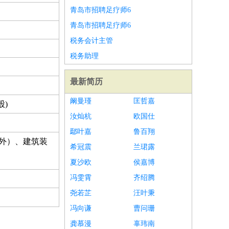
青岛市招聘足疗师6
青岛市招聘足疗师6
税务会计主管
税务助理
最新简历
阚曼瑾
匡哲嘉
股)
汝灿杭
欧国仕
鄢叶嘉
鲁百翔
外）、建筑装
希冠震
兰珺露
夏沙欧
侯嘉博
冯雯霄
齐绍腾
尧若芷
汪叶秉
冯向谦
曹问珊
龚慕漫
辜玮南