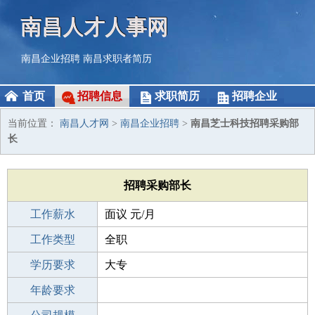
南昌人才人事网
南昌企业招聘
南昌求职者简历
首页
招聘信息
求职简历
招聘企业
当前位置：
南昌人才网
>
南昌企业招聘
>
南昌芝士科技招聘采购部
长
招聘采购部长
工作薪水
面议 元/月
招聘人数
工作类型
1人
全职
性别要求
学历要求
-
大专
工作经验
年龄要求
1-3年