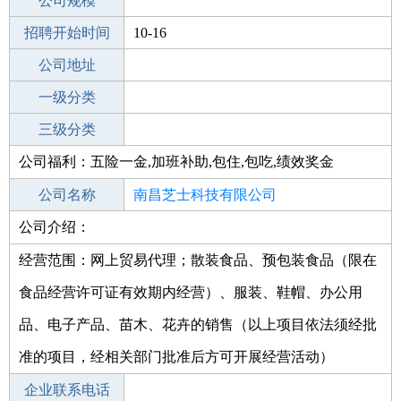
工作地点
公司规模
南昌红谷滩新区
招聘开始时间
公司电话
10-16
招聘结束时间
公司地址
2021-12-14
一级分类
二级分类
三级分类
公司福利：五险一金,加班补助,包住,包吃,绩效奖金
其他行业
商务服务业
公司名称
南昌芝士科技有限公司
公司介绍：
公司类型
有限责任公司(自然人投资或控股)
经营范围：网上贸易代理；散装食品、预包装食品（限在
食品经营许可证有效期内经营）、服装、鞋帽、办公用
品、电子产品、苗木、花卉的销售（以上项目依法须经批
准的项目，经相关部门批准后方可开展经营活动）
企业联系电话