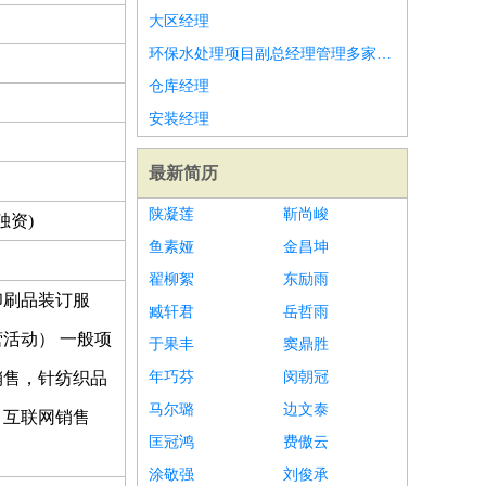
大区经理
环保水处理项目副总经理管理多家水厂
仓库经理
安装经理
最新简历
陕凝莲
靳尚峻
独资)
鱼素娅
金昌坤
翟柳絮
东励雨
印刷品装订服
臧轩君
岳哲雨
活动） 一般项
于果丰
窦鼎胜
销售，针纺织品
年巧芬
闵朝冠
马尔璐
边文泰
，互联网销售
匡冠鸿
费傲云
涂敬强
刘俊承