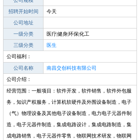
工作地点
公司规模
南昌安义县
招聘开始时间
公司电话
今天
招聘结束时间
公司地址
2021-09-10
一级分类
医疗|健身|环保|化工
二级分类
三级分类
医疗/护理
医生
公司福利：
其他行业
制药/生物工程/医护
公司名称
南昌交创科技有限公司
公司介绍：
公司类型
有限责任公司(自然人投资或控股)
经营范围：一般项目：软件开发，软件销售，软件外包服
务，知识产权服务，计算机软硬件及外围设备制造，电子
（气）物理设备及其他电子设备制造，电力电子元器件制
造，电子元器件制造，集成电路设计，集成电路制造，集
成电路销售，电子元器件零售，物联网技术研发，物联网