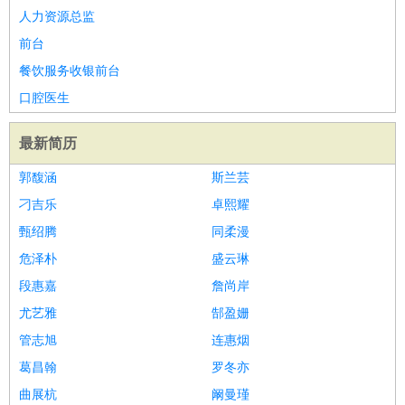
人力资源总监
前台
餐饮服务收银前台
口腔医生
最新简历
郭馥涵
斯兰芸
刁吉乐
卓熙耀
甄绍腾
同柔漫
危泽朴
盛云琳
段惠嘉
詹尚岸
尤艺雅
郜盈姗
管志旭
连惠烟
葛昌翰
罗冬亦
曲展杭
阚曼瑾