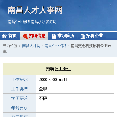
南昌人才人事网
南昌企业招聘
南昌求职者简历
首页
招聘信息
求职简历
招聘企业
当前位置：
南昌人才网
>
南昌企业招聘
>
南昌交创科技招聘公卫医
生
招聘公卫医生
工作薪水
2000-3000 元/月
招聘人数
工作类型
2人
全职
性别要求
学历要求
-
不限
工作经验
年龄要求
不限