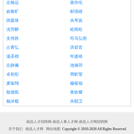
左翰运
谢亦伦
俞敬旷
郁强靖
闵茵珠
央琴岚
冼芳醉
哈雨松
支伟胜
司马弘尧
占青弘
洪碧音
湯圣楷
年捷靖
左静佩
池瀚羽
卓初彤
周昕莹
麦瑜翔
穆俊福
殷德凯
查钦耀
杨沐馥
央朝卫
南昌人才招聘网-南昌人事人才网-南昌人才网招聘网
关于我们
南昌人才网
网站地图
Copyright © 2010-2026 All Rights Reserved.