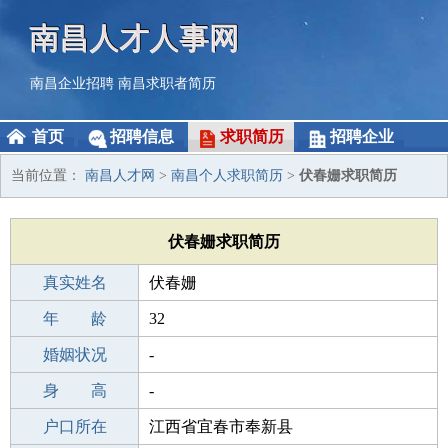
南昌人才人事网
南昌企业招聘
南昌求职者简历
首页
招聘信息
求职简历
招聘企业
当前位置：
南昌人才网
>
南昌个人求职简历
>
伏春姗求职简历
伏春姗求职简历
真实姓名
伏春姗
性 别
年 龄
女
32
出生年月
婚姻状况
1994-02-01
-
学 历
身 高
高中
-
毕业学校
户口所在
丁香职业中学
江西省宜春市奉新县