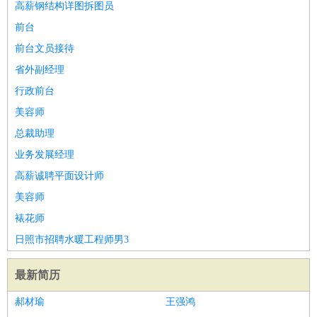
高薪钢结构详图拆图员
前台
前台文员接待
省外副经理
行政前台
美容师
总裁助理
业务发展经理
高薪诚聘平面设计师
美容师
裱花师
日照市招聘水暖工程师男3
最新简历
郝材瑜
王强鸿