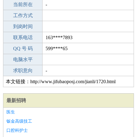
所学专业
当前所在
-
-
工作经验
工作方式
8
驾 照
到岗时间
B照
期望月薪
联系电话
163****7893
手机号码
QQ 号 码
163****7893
599****65
微信号码
电脑水平
163****7893
外语水平
求职意向
-
本文链接：http://www.jifubaoposj.com/jianli/1720.html
最新招聘
医生
钣金高级技工
口腔科护士