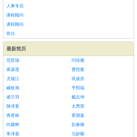
人事专员
课程顾问
课程顾问
前台
最新简历
范哲瑞
闫珍雅
蒋菡莲
曹熙絮
尤瑞江
巩俊庆
臧钦旭
平熙福
诸兰羽
戴志坤
陕泽复
太秀荣
再君林
霍朋嘉
向建树
彭春璐
朱泽嘉
元妙颖