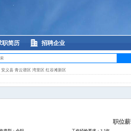
求职简历
招聘企业
安义县
青云谱区
湾里区
红谷滩新区
职位薪
作类型：全职
工作经验要求：3-5年