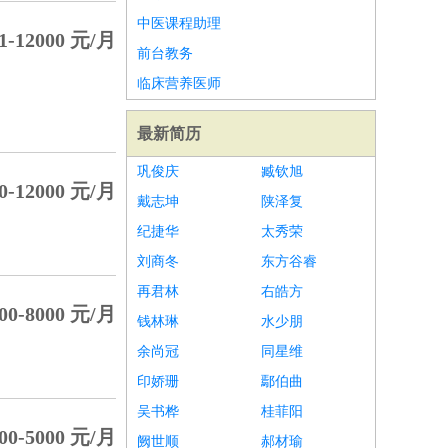
中医课程助理
-12000 元/月
前台教务
临床营养医师
最新简历
巩俊庆
臧钦旭
-12000 元/月
戴志坤
陕泽复
纪捷华
太秀荣
刘商冬
东方谷睿
再君林
右皓方
0-8000 元/月
钱林琳
水少朋
余尚冠
同星维
印娇珊
鄢伯曲
吴书桦
桂菲阳
0-5000 元/月
阙世顺
郝材瑜