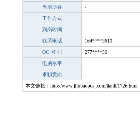
当前所在
-
工作方式
到岗时间
联系电话
164****3610
QQ 号 码
277****30
电脑水平
求职意向
-
本文链接：http://www.jifubaoposj.com/jianli/1726.html