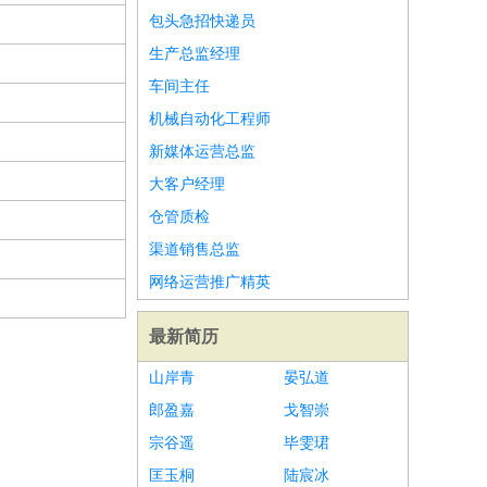
包头急招快递员
生产总监经理
车间主任
机械自动化工程师
新媒体运营总监
大客户经理
仓管质检
渠道销售总监
网络运营推广精英
最新简历
山岸青
晏弘道
郎盈嘉
戈智崇
宗谷遥
毕雯珺
匡玉桐
陆宸冰