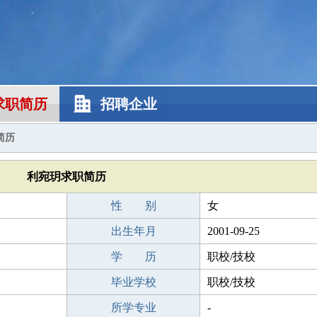
求职简历
招聘企业
简历
利宛玥求职简历
性 别
女
出生年月
2001-09-25
学 历
职校/技校
毕业学校
职校/技校
所学专业
-