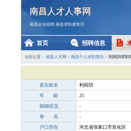
南昌人才人事网
南昌企业招聘
南昌求职者简历
首页
招聘信息
当前位置：
南昌人才网
>
南昌个人求职简历
>
利宛玥求职
真实姓名
利宛玥
年 龄
25
婚姻状况
-
身 高
-
户口所在
河北省张家口市宣化区