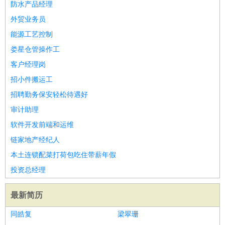
防水产品经理
外贸业务员
能源工艺控制
娄星仓管操作工
客户经理岗
招小件搬运工
招聘勤务保安轻松待遇好
审计助理
软件开发前端和运维
链家地产经纪人
本土连锁配菜打荷包吃住带薪年假
投资总经理
最新简历
同皓复
梁翠珊