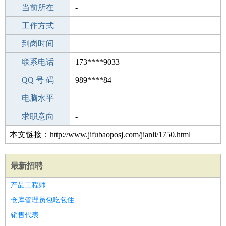
所学专业
当前所在
-
-
工作经验
工作方式
8
驾 照
到岗时间
B照
期望月薪
联系电话
173****9033
手机号码
QQ 号 码
173****9033
989****84
微信号码
电脑水平
173****9033
外语水平
求职意向
-
本文链接：http://www.jifubaoposj.com/jianli/1750.html
最新招聘
产品工程师
仓库管理员包吃包住
销售代表