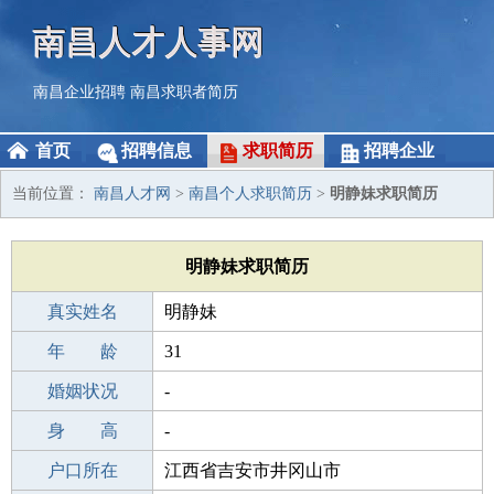
南昌人才人事网
南昌企业招聘
南昌求职者简历
首页
招聘信息
求职简历
招聘企业
当前位置：
南昌人才网
>
南昌个人求职简历
>
明静妹求职简历
明静妹求职简历
真实姓名
明静妹
性 别
年 龄
女
31
出生年月
婚姻状况
1995-05-06
-
学 历
身 高
高中
-
毕业学校
户口所在
温州求实成人中学
江西省吉安市井冈山市