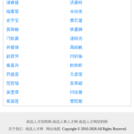
浦睿捷
济菱铃
端素莹
令欣依
史宇宝
窦艺凝
莫珠榆
铁霎婵
刁歆菱
逯棕光
井紫倩
禹棕帆
尉君萍
闫轩振
秦嘉兴
欧秋昕
乔捷遥
方彦莲
范哲瑞
吾章硕
裴雯霄
闫珍雅
蒋菡莲
曹熙絮
南昌人才招聘网-南昌人事人才网-南昌人才网招聘网
关于我们
南昌人才网
网站地图
Copyright © 2010-2026 All Rights Reserved.