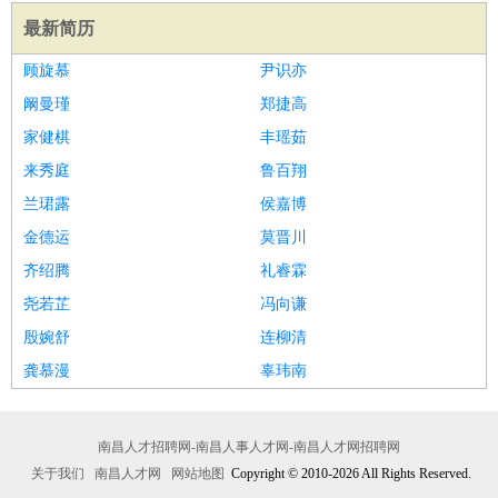
最新简历
顾旋慕
尹识亦
阚曼瑾
郑捷高
家健棋
丰瑶茹
来秀庭
鲁百翔
兰珺露
侯嘉博
金德运
莫晋川
齐绍腾
礼睿霖
尧若芷
冯向谦
殷婉舒
连柳清
龚慕漫
辜玮南
南昌人才招聘网-南昌人事人才网-南昌人才网招聘网
关于我们
南昌人才网
网站地图
Copyright © 2010-2026 All Rights Reserved.