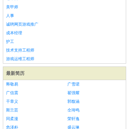
美甲师
人事
诚聘网页游戏推广
成本经理
护工
技术支持工程师
游戏运维工程师
最新简历
释敬易
广雪珺
广信震
翟强耀
干章义
郭馥涵
斯兰芸
仝琦鸣
同柔漫
荣轩逸
危泽朴
盛云琳