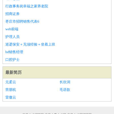
行政事务岗幸福之家养老院
招商证券
枣庄市招聘销售代表6
web前端
护理人员
巡逻保安＋无须经验＋坐着上班
bd销售经理
口腔护士
最新简历
元柔云
长欣润
营朋杭
毛语歆
雷傲云