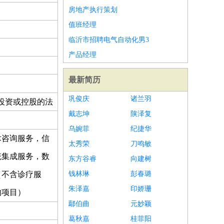
房地产执行策划
值班经理
临沂市招聘电气自动化男3
产品经理
最新简历
巩俊庆
诸兰羽
投资或控股的法
戴志坤
陕泽复
乌婉菲
纪捷华
术咨询服务，信
太秀荣
刀鸣敏
统集成服务，数
东方谷睿
向建树
（不含诊疗服
钱林琳
彭春璐
朱泽嘉
印娇珊
的项目）
鄢伯曲
元妙颖
葛秋嘉
桂菲阳