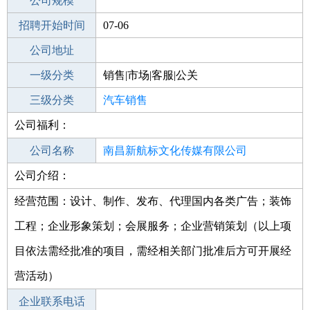
工作地点
公司规模
南昌新建区
招聘开始时间
公司电话
07-06
招聘结束时间
公司地址
2021-08-27
一级分类
销售|市场|客服|公关
二级分类
三级分类
销售
汽车销售
公司福利：
其他行业
商务服务业
公司名称
南昌新航标文化传媒有限公司
公司介绍：
公司类型
有限责任公司(自然人投资或控股)
经营范围：设计、制作、发布、代理国内各类广告；装饰
工程；企业形象策划；会展服务；企业营销策划（以上项
目依法需经批准的项目，需经相关部门批准后方可开展经
营活动）
企业联系电话