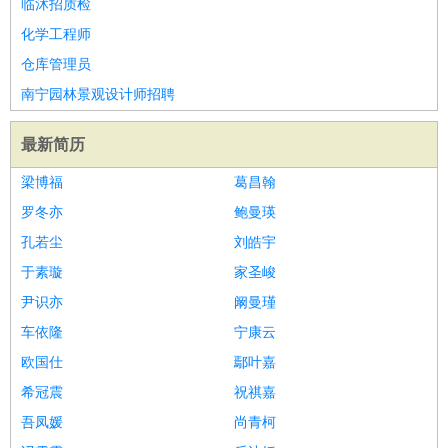
临沭招质检
化学工程师
仓库管理员
南宁园林景观设计师招聘
最新简历
梁博福
葛昌翰
罗冬亦
鲍曼瑛
孔若尘
刘皓宇
于素璇
家圣峻
尹识亦
阚曼瑾
车依隆
宁康云
欧国仕
鄢叶嘉
希冠震
祝祺嘉
吾凤媛
尚青柯