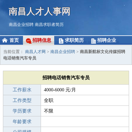
南昌人才人事网
南昌企业招聘
南昌求职者简历
首页
招聘信息
求职简历
招聘企业
当前位置：
南昌人才网
>
南昌企业招聘
>
南昌新航标文化传媒招聘
电话销售汽车专员
招聘电话销售汽车专员
工作薪水
4000-6000 元/月
招聘人数
工作类型
1人
全职
性别要求
学历要求
-
不限
工作经验
年龄要求
1-3年