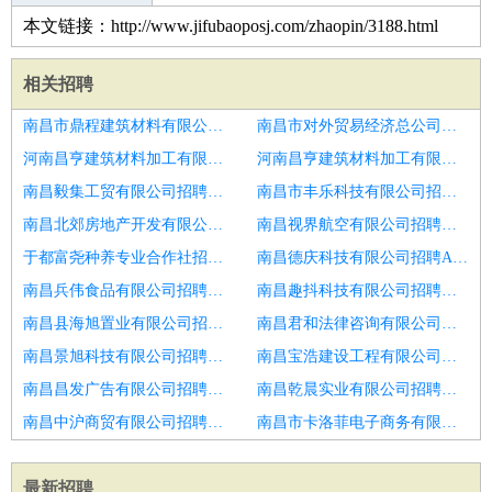
本文链接：http://www.jifubaoposj.com/zhaopin/3188.html
相关招聘
南昌市鼎程建筑材料有限公司招聘体育教师
南昌市对外贸易经济总公司招聘少儿英语教师
河南昌亨建筑材料加工有限公司招聘小学数学教师
河南昌亨建筑材料加工有限公司招聘老师
南昌毅集工贸有限公司招聘吉他老师
南昌市丰乐科技有限公司招聘理科教师
南昌北郊房地产开发有限公司招聘教务专员
南昌视界航空有限公司招聘中小学数学教师
于都富尧种养专业合作社招聘政治老师
南昌德庆科技有限公司招聘AP计算机教师
南昌兵伟食品有限公司招聘德语教师
南昌趣抖科技有限公司招聘数学老师
南昌县海旭置业有限公司招聘幼儿园主班老师
南昌君和法律咨询有限公司招聘英语老师
南昌景旭科技有限公司招聘小学语文教研员
南昌宝浩建设工程有限公司招聘幼儿园中文老师
南昌昌发广告有限公司招聘学前英语教学主管
南昌乾晨实业有限公司招聘高中生物老师
南昌中沪商贸有限公司招聘临沂市初中物理教师招聘
南昌市卡洛菲电子商务有限公司招聘双语物理老师
最新招聘