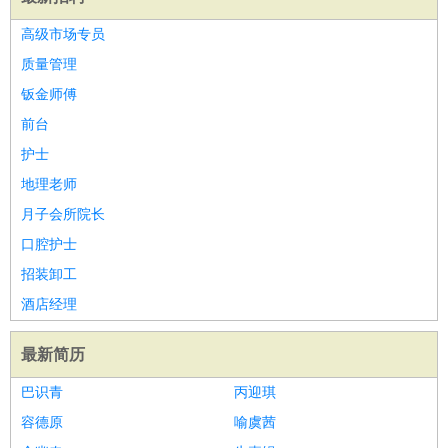
高级市场专员
质量管理
钣金师傅
前台
护士
地理老师
月子会所院长
口腔护士
招装卸工
酒店经理
最新简历
巴识青
丙迎琪
容德原
喻虞茜