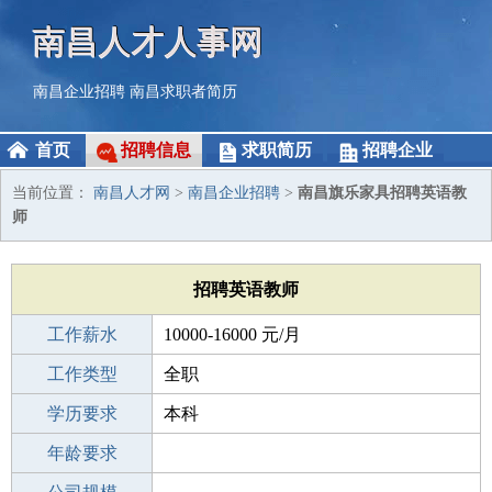
南昌人才人事网
南昌企业招聘
南昌求职者简历
首页
招聘信息
求职简历
招聘企业
当前位置：
南昌人才网
>
南昌企业招聘
>
南昌旗乐家具招聘英语教
师
招聘英语教师
工作薪水
10000-16000 元/月
招聘人数
工作类型
若干
全职
性别要求
学历要求
-
本科
工作经验
年龄要求
1-3年