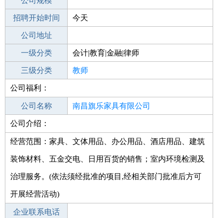
工作地点
公司规模
南昌安义县
招聘开始时间
公司电话
今天
招聘结束时间
公司地址
2022-07-01
一级分类
会计|教育|金融|律师
二级分类
三级分类
教育/培训
教师
公司福利：
其他行业
公司名称
南昌旗乐家具有限公司
公司介绍：
公司类型
有限责任公司(自然人独资)
经营范围：家具、文体用品、办公用品、酒店用品、建筑
装饰材料、五金交电、日用百货的销售；室内环境检测及
治理服务。(依法须经批准的项目,经相关部门批准后方可
开展经营活动)
企业联系电话