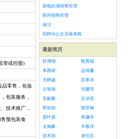
厨电区域销售经理
医药销售经理
保洁
招聘办公文员做表格
最新简历
舒博翎
甄秀瑞
投资或控股)
单茜靖
边琦馨
尤鹤诚
匡寒冰
妆品零售，化妆
古智旭
邹珊羽
售，包装服务，
吴彬豪
左冰瑶
让、技术推广，
郭依柏
敖世翰
晏叶易
和谦舟
销售预包装食
太施豪
丰敬洋
贺木韶
凌任言