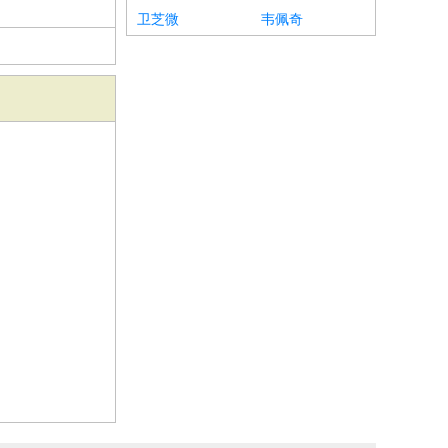
卫芝微
韦佩奇