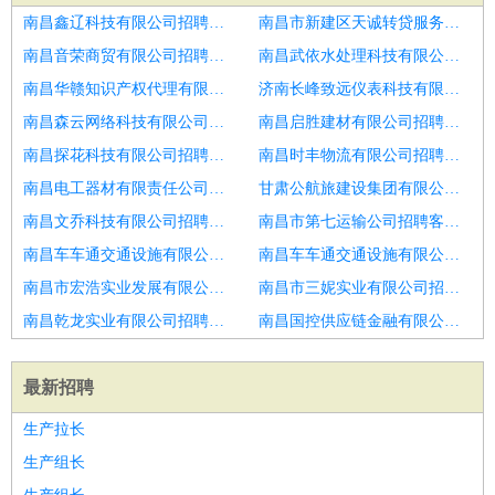
南昌鑫辽科技有限公司招聘医学客服专员
南昌市新建区天诚转贷服务有限公司招聘客服专员
南昌音荣商贸有限公司招聘客服人员
南昌武依水处理科技有限公司招聘客服
南昌华赣知识产权代理有限公司招聘客服专员
济南长峰致远仪表科技有限公司招聘CSR
南昌森云网络科技有限公司招聘快递客服
南昌启胜建材有限公司招聘客服
南昌探花科技有限公司招聘咨询热线客服
南昌时丰物流有限公司招聘客服专员
南昌电工器材有限责任公司招聘呼叫客服
甘肃公航旅建设集团有限公司招聘金融服务顾问
南昌文乔科技有限公司招聘客服专员
南昌市第七运输公司招聘客服专员
南昌车车通交通设施有限公司招聘客服专员
南昌车车通交通设施有限公司招聘客服专员
南昌市宏浩实业发展有限公司招聘电商客服主管
南昌市三妮实业有限公司招聘ICBU客服专员
南昌乾龙实业有限公司招聘网店客服【包吃住】
南昌国控供应链金融有限公司招聘客服助理
最新招聘
生产拉长
生产组长