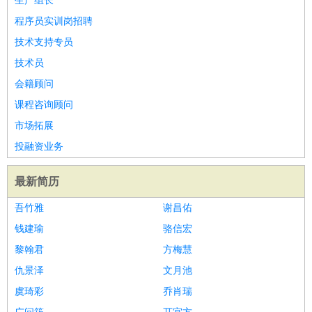
生产组长
程序员实训岗招聘
技术支持专员
技术员
会籍顾问
课程咨询顾问
市场拓展
投融资业务
最新简历
吾竹雅
谢昌佑
钱建瑜
骆信宏
黎翰君
方梅慧
仇景泽
文月池
虞琦彩
乔肖瑞