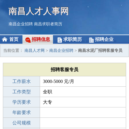
南昌人才人事网
南昌企业招聘
南昌求职者简历
首页
招聘信息
求职简历
招聘企业
当前位置：
南昌人才网
>
南昌企业招聘
>
南昌水泥厂招聘客服专员
招聘客服专员
工作薪水
3000-5000 元/月
招聘人数
工作类型
1人
全职
性别要求
学历要求
-
大专
工作经验
年龄要求
不限
工作地点
公司规模
南昌安义县