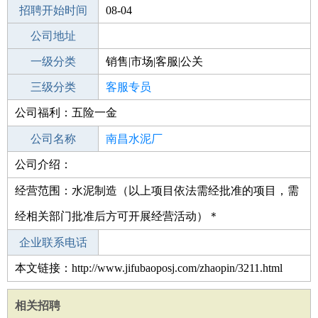
招聘开始时间
公司电话
08-04
招聘结束时间
公司地址
2021-09-05
一级分类
销售|市场|客服|公关
二级分类
三级分类
客服
客服专员
公司福利：五险一金
其他行业
公司名称
南昌水泥厂
公司介绍：
公司类型
全民所有制
经营范围：水泥制造（以上项目依法需经批准的项目，需
经相关部门批准后方可开展经营活动）＊
企业联系电话
本文链接：http://www.jifubaoposj.com/zhaopin/3211.html
相关招聘