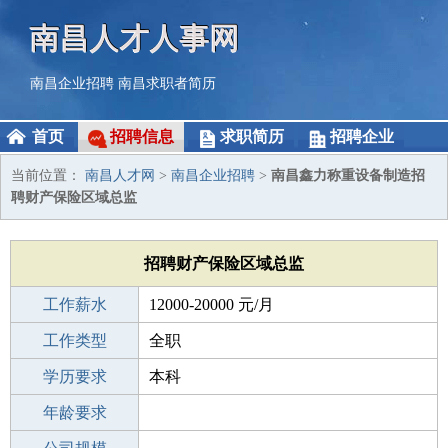
南昌人才人事网
南昌企业招聘
南昌求职者简历
首页
招聘信息
求职简历
招聘企业
当前位置：
南昌人才网
>
南昌企业招聘
>
南昌鑫力称重设备制造招
聘财产保险区域总监
招聘财产保险区域总监
工作薪水
12000-20000 元/月
招聘人数
工作类型
1人
全职
性别要求
学历要求
-
本科
工作经验
年龄要求
3-5年