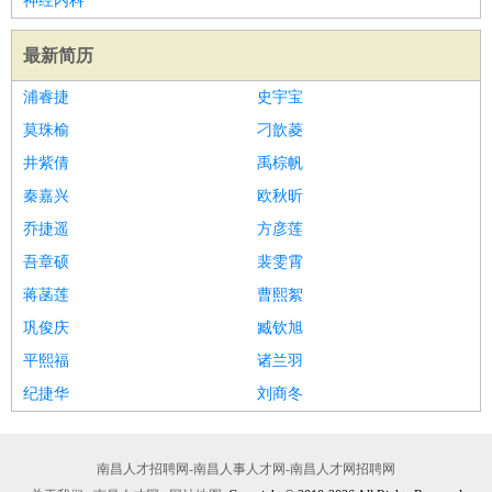
神经内科
最新简历
浦睿捷
史宇宝
莫珠榆
刁歆菱
井紫倩
禹棕帆
秦嘉兴
欧秋昕
乔捷遥
方彦莲
吾章硕
裴雯霄
蒋菡莲
曹熙絮
巩俊庆
臧钦旭
平熙福
诸兰羽
纪捷华
刘商冬
南昌人才招聘网-南昌人事人才网-南昌人才网招聘网