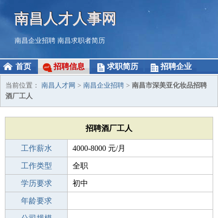
南昌人才人事网
南昌企业招聘
南昌求职者简历
首页
招聘信息
求职简历
招聘企业
当前位置：
南昌人才网
>
南昌企业招聘
>
南昌市深美亚化妆品招聘
酒厂工人
招聘酒厂工人
工作薪水
4000-8000 元/月
招聘人数
工作类型
1人
全职
性别要求
学历要求
-
初中
工作经验
年龄要求
1-3年