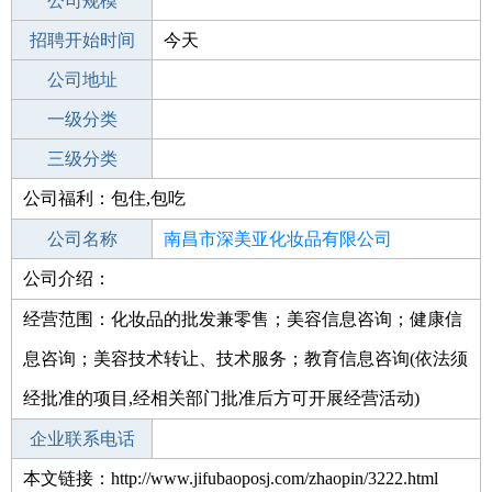
工作地点
公司规模
南昌西湖区
招聘开始时间
公司电话
今天
招聘结束时间
公司地址
2022-01-29
一级分类
二级分类
三级分类
公司福利：包住,包吃
其他行业
生产制造业
公司名称
南昌市深美亚化妆品有限公司
公司介绍：
公司类型
有限责任公司(自然人独资)
经营范围：化妆品的批发兼零售；美容信息咨询；健康信
息咨询；美容技术转让、技术服务；教育信息咨询(依法须
经批准的项目,经相关部门批准后方可开展经营活动)
企业联系电话
本文链接：http://www.jifubaoposj.com/zhaopin/3222.html