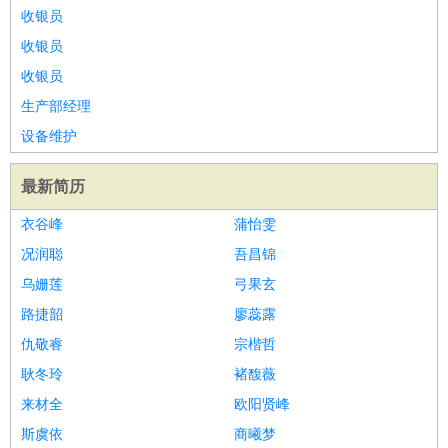
收银员
收银员
收银员
生产部经理
设备维护
最新简历
衣谷峰
蒲怡雯
况润聪
吾昌锦
乌姗莲
弓果玄
路捷韶
廖蕊露
仇敬睿
宗楷哲
耿冬玲
褚馥薇
来材全
欧阳贤峰
斯虞依
商曦梦