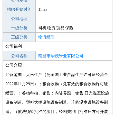
工作地点
公司规模
南昌湾里区
招聘开始时间
公司电话
11-23
招聘结束时间
公司地址
2021-12-24
一级分类
司机|物流|贸易|保险
二级分类
三级分类
物流/仓储
物流经理
公司福利：
其他行业
公司名称
南昌市华茂米业有限公司
公司介绍：
公司类型
有限责任公司(自然人独资)
经营范围：大米生产（凭全国工业产品生产许可证经营至
2022年11月29日）；粮食收购（凭有效的粮食收购许可证
经营）；谷物种植、销售；内陆养殖、销售;日光温室设施
设备制造、塑料大棚设施设备制造、连栋温室设施设备制
造。（依法须经批准的项目，经相关部门批准后方可开展