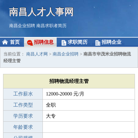
南昌人才人事网
南昌企业招聘
南昌求职者简历
首页
招聘信息
求职简历
招聘企业
当前位置：
南昌人才网
>
南昌企业招聘
>
南昌市华茂米业招聘物流
经理主管
招聘物流经理主管
工作薪水
12000-20000 元/月
招聘人数
工作类型
1人
全职
性别要求
学历要求
-
大专
工作经验
年龄要求
5-10年