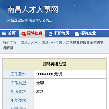
南昌人才人事网
南昌企业招聘
南昌求职者简历
首页
招聘信息
求职简历
招聘企业
当前位置：
南昌人才网
>
南昌企业招聘
>
江西钨业控股集团招聘英
语助理
招聘英语助理
工作薪水
5000-8000 元/月
招聘人数
工作类型
1人
全职
性别要求
学历要求
-
本科
工作经验
年龄要求
不限