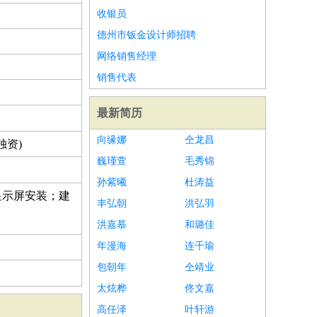
收银员
德州市钣金设计师招聘
网络销售经理
销售代表
最新简历
向缘娜
仝龙昌
独资)
巍瑾萱
毛秀锦
孙紫曦
杜涛益
显示屏安装；建
丰弘朝
洪弘羽
洪嘉慕
和璐佳
年漫海
连千瑜
包朝年
仝靖业
太炫桦
佟文嘉
高任泽
叶轩游