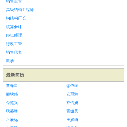
销售主管
高级结构工程师
钢结构厂长
核算会计
PMC经理
行政主管
销售代表
教学
最新简历
董春星
缪依琳
熊钦伟
安冠瀚
令苑兴
齐怡妍
耿菱琳
晋姗秀
岳辰远
王媛琦