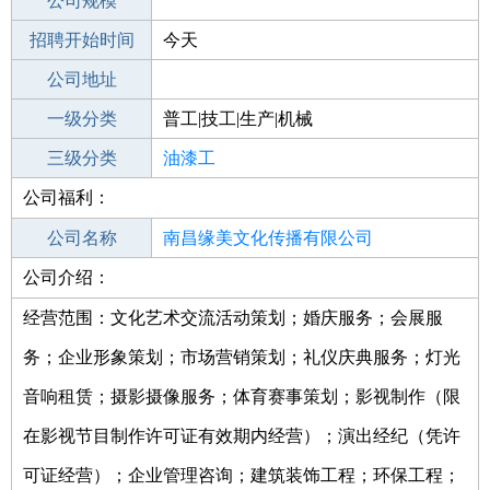
工作地点
公司规模
南昌进贤县
招聘开始时间
公司电话
今天
招聘结束时间
公司地址
2021-10-09
一级分类
普工|技工|生产|机械
二级分类
三级分类
普工/技工
油漆工
公司福利：
其他行业
不限
公司名称
南昌缘美文化传播有限公司
公司介绍：
公司类型
有限责任公司(自然人独资)
经营范围：文化艺术交流活动策划；婚庆服务；会展服
务；企业形象策划；市场营销策划；礼仪庆典服务；灯光
音响租赁；摄影摄像服务；体育赛事策划；影视制作（限
在影视节目制作许可证有效期内经营）；演出经纪（凭许
可证经营）；企业管理咨询；建筑装饰工程；环保工程；