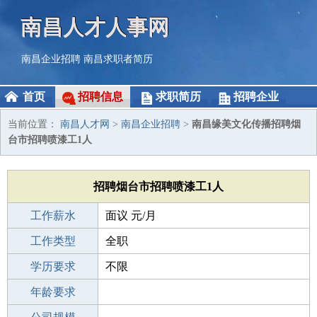
南昌人才人事网
南昌企业招聘
南昌求职者简历
首页
招聘信息
求职简历
招聘企业
当前位置：
南昌人才网
>
南昌企业招聘
>
南昌缘美文化传播招聘烟
台市招聘喷漆工1人
招聘烟台市招聘喷漆工1人
工作薪水
面议 元/月
招聘人数
工作类型
1人
全职
性别要求
学历要求
-
不限
工作经验
年龄要求
不限