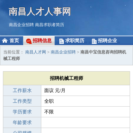
南昌人才人事网
南昌企业招聘
南昌求职者简历
首页
招聘信息
求职简历
招聘企业
当前位置：
南昌人才网
>
南昌企业招聘
>
南昌中宝信息咨询招聘机
械工程师
招聘机械工程师
工作薪水
面议 元/月
招聘人数
工作类型
若干
全职
性别要求
学历要求
-
不限
工作经验
年龄要求
应届生