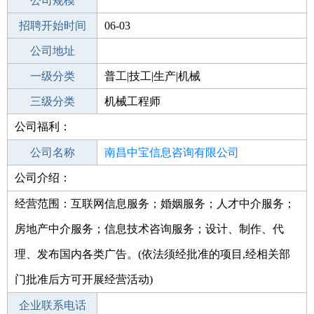
工作地点
公司规模
南昌新建区
招聘开始时间
公司电话
06-03
招聘结束时间
公司地址
2022-07-03
一级分类
普工|技工|生产|机械
二级分类
三级分类
机械/仪表
机械工程师
公司福利：
其他行业
公司名称
南昌中宝信息咨询有限公司
公司介绍：
公司类型
有限责任公司(自然人独资)
经营范围：互联网信息服务；婚姻服务；人才中介服务；
房地产中介服务；信息技术咨询服务；设计、制作、代
理、发布国内各类广告。(依法须经批准的项目,经相关部
门批准后方可开展经营活动)
企业联系电话