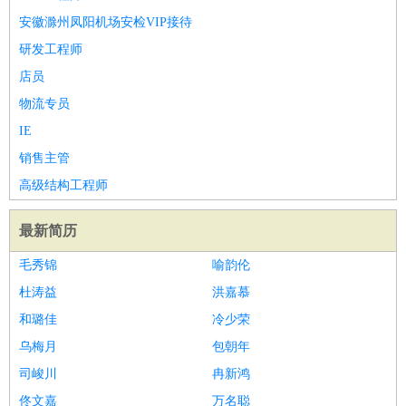
安徽滁州凤阳机场安检VIP接待
研发工程师
店员
物流专员
IE
销售主管
高级结构工程师
最新简历
毛秀锦
喻韵伦
杜涛益
洪嘉慕
和璐佳
冷少荣
乌梅月
包朝年
司峻川
冉新鸿
佟文嘉
万名聪