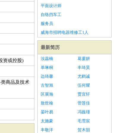
平面设计师
自络挡车工
服务员
威海市招聘电器维修工1人
最新简历
汝蕊楠
葛霎妍
投资或控股)
单琳桐
丰琦昊
边琦馨
尤鹤诚
各类商品及技术
古智旭
伍何耀
区展瀚
贾宜轩
敖世翰
管莲佳
晏叶易
冯薇瑾
太施豪
毛雪宸
丰敬洋
贺木韶