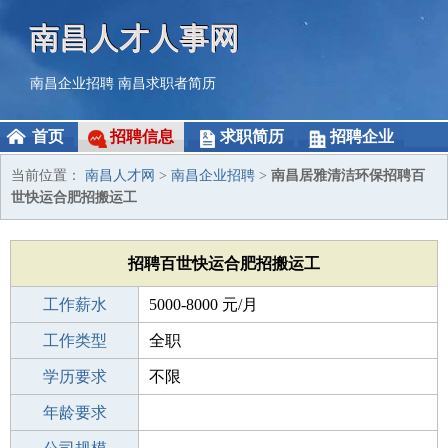
南昌人才人事网
南昌企业招聘
南昌求职者简历
首页
招聘信息
求职简历
招聘企业
当前位置：
南昌人才网
>
南昌企业招聘
>
南昌居雅清洁环保招聘百
世快运合肥招搬运工
招聘百世快运合肥招搬运工
工作薪水
5000-8000 元/月
招聘人数
工作类型
10人
全职
性别要求
学历要求
-
不限
工作经验
年龄要求
不限