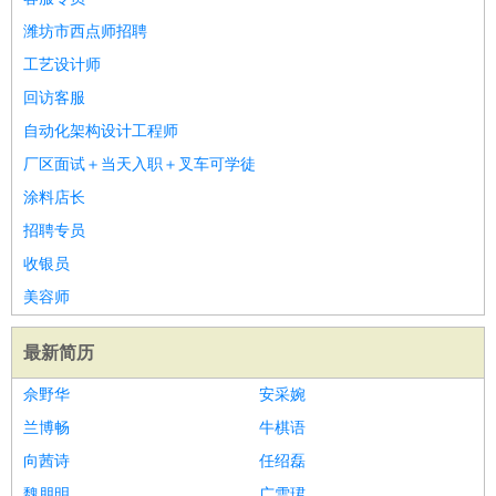
潍坊市西点师招聘
工艺设计师
回访客服
自动化架构设计工程师
厂区面试＋当天入职＋叉车可学徒
涂料店长
招聘专员
收银员
美容师
最新简历
佘野华
安采婉
兰博畅
牛棋语
向茜诗
任绍磊
魏朋明
广雪珺