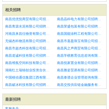
相关招聘
南昌优优悦商贸有限公司招聘仓管质检
南昌晶科电力有限公司招聘西丰仓管操作工
南昌青源水泥有限公司招聘开封县仓管质检
南昌荣盛包装有限公司招聘金明仓管质检
河南昌来昌往物资有限公司招聘邵阳仓管质检
南昌国能涂料工程有限公司招聘仓管质检
无锡杰科物流有限公司招聘新会仓管质检
南昌市嘉盈珠宝有限公司招聘鄂城月入8k仓管操作工
南昌市超杰科技有限公司招聘学历不限
南昌风之声商贸有限公司招聘新浦仓管操作工
南昌道诚科技有限公司招聘仓管质检
南昌学棋教育信息咨询有限公司招聘新浦仓管操作工
南昌维氛空间科技有限公司招聘货船值班水手
南昌悦家置业有限公司招聘南乐招质检
湖南红土瑞锦创业投资合伙企业(有限合伙)招聘铁东仓管操作工
南昌雅姿贸易有限公司招聘商洛月入8k搬运工
中国移动通信集团江西有限公司招聘物流仓储分拣员
南昌泰谱企业管理咨询有限公司招聘合阳招质检
南昌破冰科技有限公司招聘涟源仓管操作工
南昌交投供应链金融服务有限公司招聘鄂尔多斯月入8k搬运工
最新招聘
客服专员