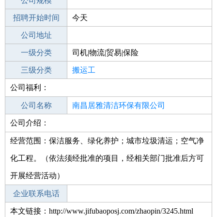
工作地点
公司规模
南昌红谷滩新区
招聘开始时间
公司电话
今天
招聘结束时间
公司地址
2022-09-03
一级分类
司机|物流|贸易|保险
二级分类
三级分类
物流/仓储
搬运工
公司福利：
其他行业
运输
公司名称
南昌居雅清洁环保有限公司
公司介绍：
公司类型
有限责任公司(自然人投资或控股)
经营范围：保洁服务、绿化养护；城市垃圾清运；空气净
化工程。（依法须经批准的项目，经相关部门批准后方可
开展经营活动）
企业联系电话
本文链接：http://www.jifubaoposj.com/zhaopin/3245.html