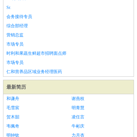
Sr.
会务接待专员
综合部经理
营销总监
市场专员
时利和果蔬生鲜超市招聘面点师
市场专员
仁和营养品区域业务经理医药
最新简历
和谦舟
谢燕枝
毛雪宸
明青慧
贺木韶
凌任言
韦佩奇
牛彬庆
明钟钦
力月杏