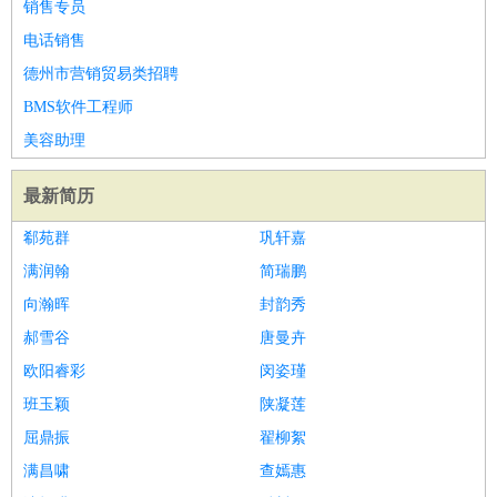
销售专员
电话销售
德州市营销贸易类招聘
BMS软件工程师
美容助理
最新简历
郗苑群
巩轩嘉
满润翰
简瑞鹏
向瀚晖
封韵秀
郝雪谷
唐曼卉
欧阳睿彩
闵姿瑾
班玉颖
陕凝莲
屈鼎振
翟柳絮
满昌啸
查嫣惠