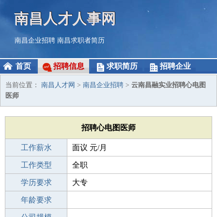
南昌人才人事网
南昌企业招聘
南昌求职者简历
首页
招聘信息
求职简历
招聘企业
当前位置：
南昌人才网
>
南昌企业招聘
>
云南昌融实业招聘心电图
医师
招聘心电图医师
工作薪水
面议 元/月
招聘人数
工作类型
2人
全职
性别要求
学历要求
-
大专
工作经验
年龄要求
不限